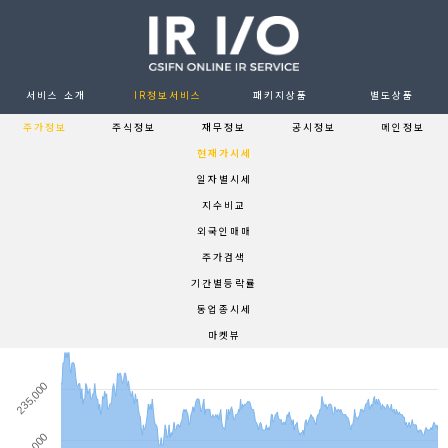
서비스 소개
IR정보서비스
패키지상품
별도상품
주가정보
주식정보
재무정보
공시정보
메인정보
현재가시세
일자별시세
지수비교
외국인매매
주가검색
기간별등락률
동업종시세
마켓뷰