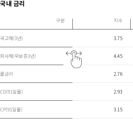
국내 금리
구분
지수
국고채(3년)
3.75
회사채(무보증3년)
4.45
콜금리
2.76
CD(91일물)
2.93
CP(91일물)
3.15