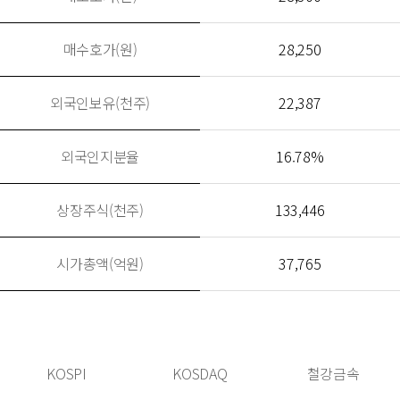
매수호가(원)
28,250
외국인보유(천주)
22,387
외국인지분율
16.78%
상장주식(천주)
133,446
시가총액(억원)
37,765
KOSPI
KOSDAQ
철강금속