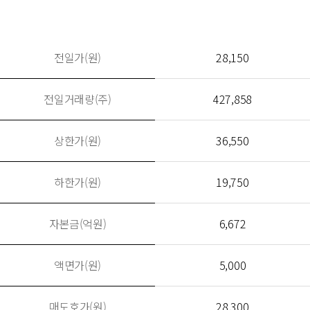
전일가(원)
28,150
전일거래량(주)
427,858
상한가(원)
36,550
하한가(원)
19,750
자본금(억원)
6,672
액면가(원)
5,000
매도호가(원)
28,300