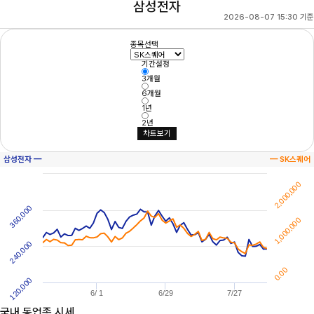
삼성전자
2026-08-07 15:30 기준
종목선택
기간설정
3개월
6개월
1년
2년
차트보기
삼성전자 ━
━ SK스퀘어
2,000,000
360,000
1,000,000
240,000
0.00
120,000
6/ 1
6/29
7/27
국내 동업종 시세