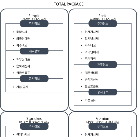
TOTAL PACKAGE
Simple
Basic
간결한 서비스 구성
보편화된 서비스 구성
주가정보
주가정보
종합시세
현재가시세
외국인매매
일자별시세
지수비교
지수비교
재무정보
외국인매매
주가검색
재무상태표
재무정보
손익계산서
현금흐름표
재무상태표
공시정보
손익계산서
현금흐름표
기본 공시
공시정보
기본 공시
Standard
Premium
IR 정보를 풍부하게 제공
다양한 기능과 데이터 제공
주가정보
주가정보
현재가시세
현재가시세