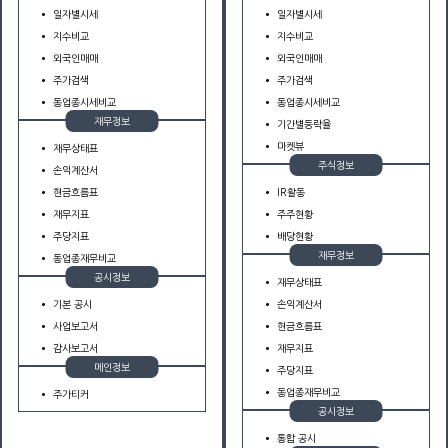
일자별시세
일자별시세
지수비교
지수비교
외국인매매
외국인매매
주가검색
주가검색
동업종시세비교
동업종시세비교
재무정보
기간별등락율
마켓뷰
재무상태표
주식정보
손익계산서
현금흐름표
IR활동
재무지표
주주현황
주당지표
배당현황
재무정보
동업종재무비교
공시정보
재무상태표
기본 공시
손익계산서
사업보고서
현금흐름표
감사보고서
재무지표
메인정보
주당지표
동업종재무비교
주가티커
공시정보
통합 공시