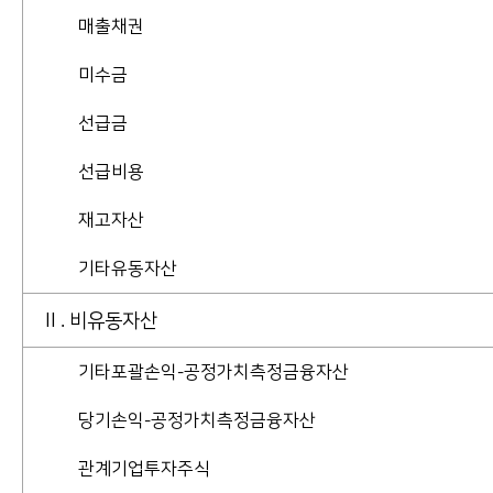
매출채권
미수금
선급금
선급비용
재고자산
기타유동자산
II . 비유동자산
기타포괄손익-공정가치측정금융자산
당기손익-공정가치측정금융자산
관계기업투자주식