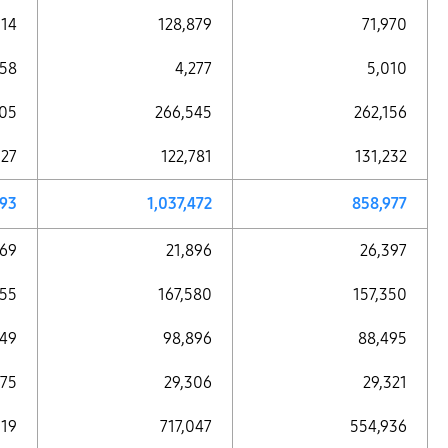
914
128,879
71,970
058
4,277
5,010
305
266,545
262,156
127
122,781
131,232
593
1,037,472
858,977
569
21,896
26,397
755
167,580
157,350
149
98,896
88,495
475
29,306
29,321
519
717,047
554,936