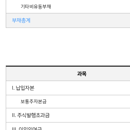
기타비유동부채
부채총계
과목
I. 납입자본
보통주자본금
II. 주식발행초과금
III. 이익잉여금