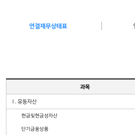
연결재무상태표
과목
I . 유동자산
현금및현금성자산
단기금융상품