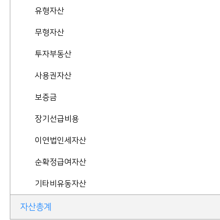
유형자산
무형자산
투자부동산
사용권자산
보증금
장기선급비용
이연법인세자산
순확정급여자산
기타비유동자산
자산총계