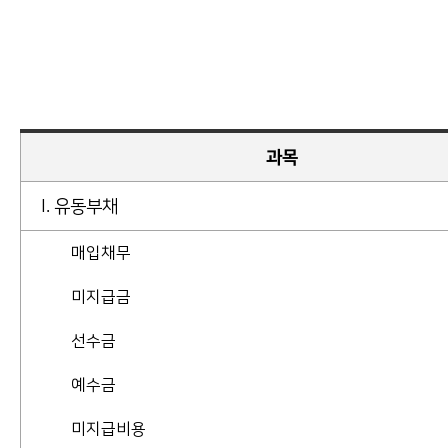
과목
I. 유동부채
매입채무
미지급금
선수금
예수금
미지급비용