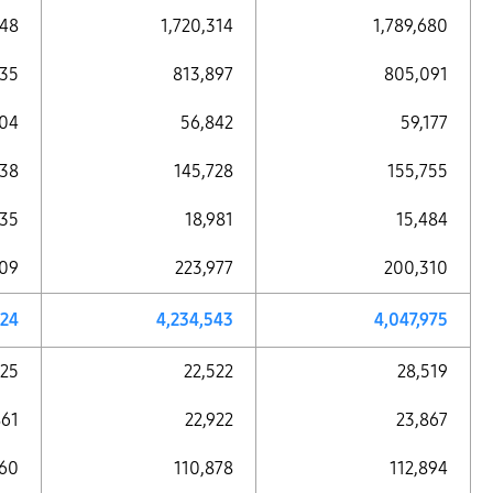
448
1,720,314
1,789,680
435
813,897
805,091
604
56,842
59,177
538
145,728
155,755
535
18,981
15,484
509
223,977
200,310
724
4,234,543
4,047,975
625
22,522
28,519
861
22,922
23,867
260
110,878
112,894