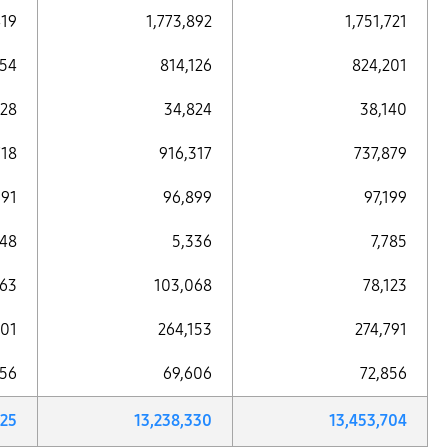
419
1,773,892
1,751,721
854
814,126
824,201
828
34,824
38,140
718
916,317
737,879
091
96,899
97,199
548
5,336
7,785
563
103,068
78,123
401
264,153
274,791
556
69,606
72,856
025
13,238,330
13,453,704