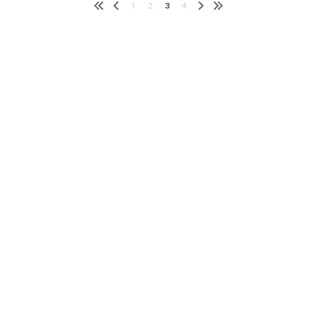
1
2
3
4
습
니
다.