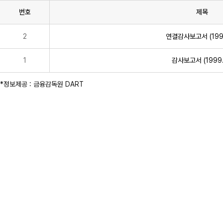
번호
제목
감
2
연결감사보고서 (1999
사
보
고
1
감사보고서 (1999.
서
(표)
*정보제공 : 금융감독원 DART
입
니
다.
이
표
는
번
호,
제
목,
제
출
인,
접