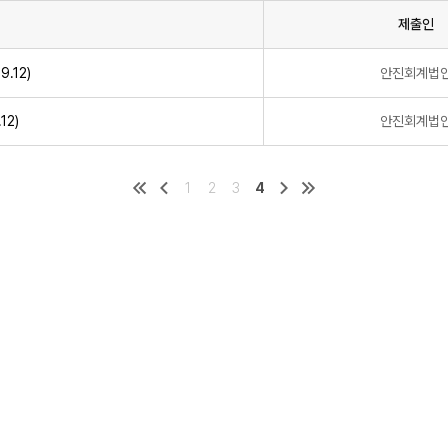
제출인
.12)
안진회계법
12)
안진회계법
1
2
3
4