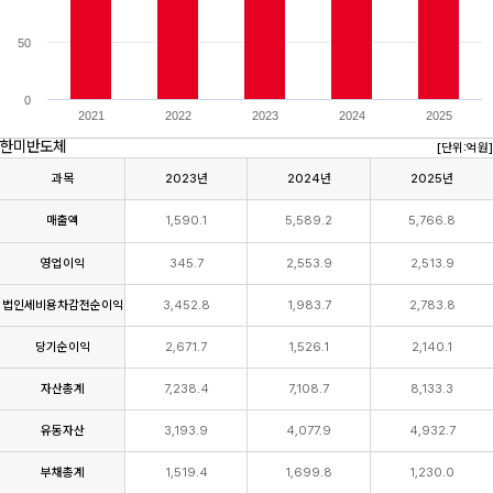
50
0
2021
2022
2023
2024
2025
한미반도체
[단위:억원]
과목
2023년
2024년
2025년
(단
매출액
1,590.1
5,589.2
5,766.8
위:
억
원)
영업이익
345.7
2,553.9
2,513.9
법인세비용차감전순이익
3,452.8
1,983.7
2,783.8
당기순이익
2,671.7
1,526.1
2,140.1
자산총계
7,238.4
7,108.7
8,133.3
유동자산
3,193.9
4,077.9
4,932.7
부채총계
1,519.4
1,699.8
1,230.0