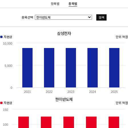
항목별
종목별
종목선택
검색
삼성전자
■
자본금
단위:억원
10,000
5,000
0
2021
2022
2023
2024
2025
한미반도체
■
자본금
단위:억원
150
100