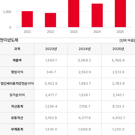
1,000
0
2021
2022
2023
2024
2025
한미반도체
[단위:억원]
과목
2023년
2024년
2025년
(단
매출액
1,590.1
5,589.2
5,766.8
위:
억
원)
영업이익
345.7
2,553.9
2,513.9
법인세비용차감전순이익
3,452.8
1,983.7
2,783.8
당기순이익
2,671.7
1,526.1
2,140.1
자산총계
7,238.4
7,108.7
8,133.3
유동자산
3,193.9
4,077.9
4,932.7
부채총계
1,519.4
1,699.8
1,230.0