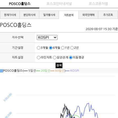
POSCO홀딩스
포스코인터내셔널
포스코퓨처엠
현재가시세
분단위시세
일자별시세
외국인매매
주가조회
차트분석
POSCO홀딩스
2026-08-07 15:30 기준
지수선택
선
택
지
수
기간설정
3개월
6개월
1년
2년
차트설정
라인차트
상관관계
이동평균
검색
POSCO홀딩스
(
5일선
20일선
60일선
)
KOSPI
600,000
480,000