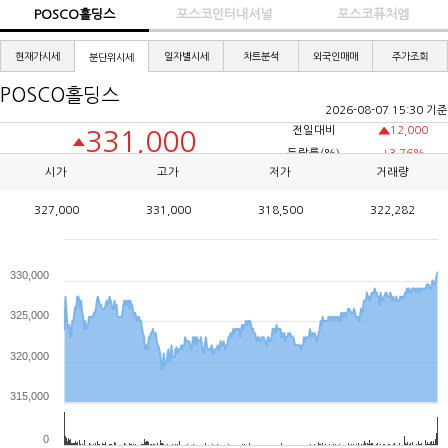
POSCO홀딩스
포스코인터내셔널
포스코퓨처엠
현재가시세
일자별시세
차트분석
외국인매매
주가조회
분단위시세
POSCO홀딩스
2026-08-07 15:30 기준
현
전일대비
12,000
331,000
재
가
등락률(%)
+3.76%
시가
고가
저가
거래량
327,000
331,000
318,500
322,282
330,000
325,000
320,000
315,000
0