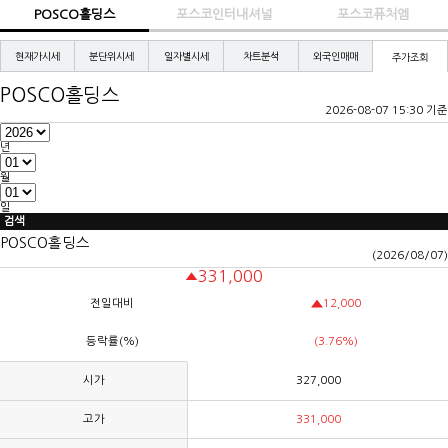
POSCO홀딩스
포스코인터내셔널
포스코퓨처엠
현재가시세
분단위시세
일자별시세
차트분석
외국인매매
주가조회
POSCO홀딩스
2026-08-07 15:30 기준
년
월
일
검색
POSCO홀딩스
(2026/08/07)
331,000
전일대비
12,000
등락률(%)
(3.76%)
시가
327,000
고가
331,000